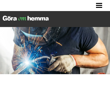
BILLIGA TIPS
LITET KÖK? HITTA INSPIRATION!
FIXA DITT HUS
FIXA HALLEN
BLOGG