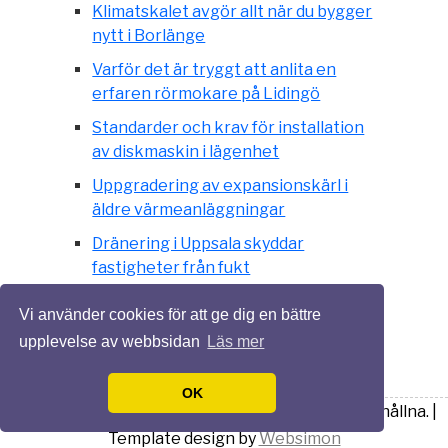
Klimatskalet avgör allt när du bygger
nytt i Borlänge
Varför det är tryggt att anlita en
erfaren rörmokare på Lidingö
Standarder och krav för installation
av diskmaskin i lägenhet
Uppgradering av expansionskärl i
äldre värmeanläggningar
Dränering i Uppsala skyddar
fastigheter från fukt
Värmepumparnas revolution i
Vi använder cookies för att ge dig en bättre
energieffektivitet och hållbarhet
upplevelse av webbsidan
Läs mer
Isolering och lägre energikostnader
OK
© 2026 Göraomhemma.se. Alla rättigheter förbehållna. |
Template design by
Websimon