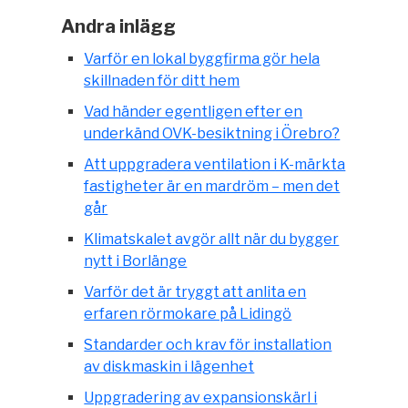
Andra inlägg
Varför en lokal byggfirma gör hela
skillnaden för ditt hem
Vad händer egentligen efter en
underkänd OVK-besiktning i Örebro?
Att uppgradera ventilation i K-märkta
fastigheter är en mardröm – men det
går
Klimatskalet avgör allt när du bygger
nytt i Borlänge
Varför det är tryggt att anlita en
erfaren rörmokare på Lidingö
Standarder och krav för installation
av diskmaskin i lägenhet
Uppgradering av expansionskärl i