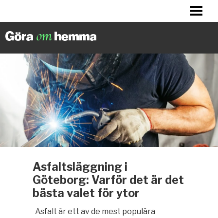
BILLIGA TIPS
LITET KÖK? HITTA INSPIRATION!
FIXA DITT HUS
FIXA HALLEN
BLOGG
Asfaltsläggning i
Göteborg: Varför det är det
bästa valet för ytor
Asfalt är ett av de mest populära