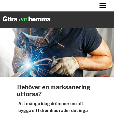
BILLIGA TIPS
LITET KÖK? HITTA INSPIRATION!
FIXA DITT HUS
FIXA HALLEN
BLOGG
Behöver en marksanering
utföras?
Att många idag drömmer om att
bygga sitt drömhus råder det inga