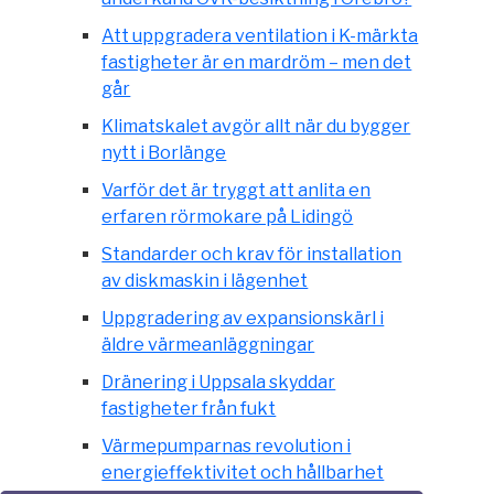
Att uppgradera ventilation i K-märkta
fastigheter är en mardröm – men det
går
Klimatskalet avgör allt när du bygger
nytt i Borlänge
Varför det är tryggt att anlita en
erfaren rörmokare på Lidingö
Standarder och krav för installation
av diskmaskin i lägenhet
Uppgradering av expansionskärl i
äldre värmeanläggningar
Dränering i Uppsala skyddar
fastigheter från fukt
Värmepumparnas revolution i
energieffektivitet och hållbarhet