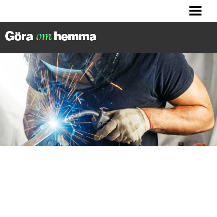
BILLIGA TIPS
LITET KÖK? HITTA INSPIRATION!
FIXA DITT HUS
FIXA HALLEN
BLOGG