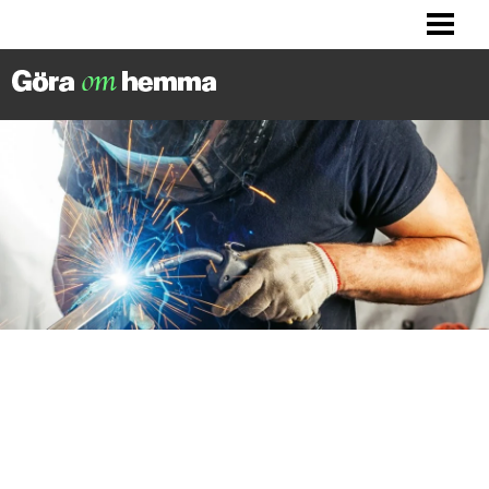
BILLIGA TIPS
LITET KÖK? HITTA INSPIRATION!
FIXA DITT HUS
FIXA HALLEN
BLOGG