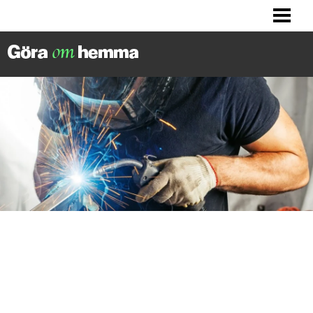
BILLIGA TIPS
LITET KÖK? HITTA INSPIRATION!
FIXA DITT HUS
FIXA HALLEN
BLOGG