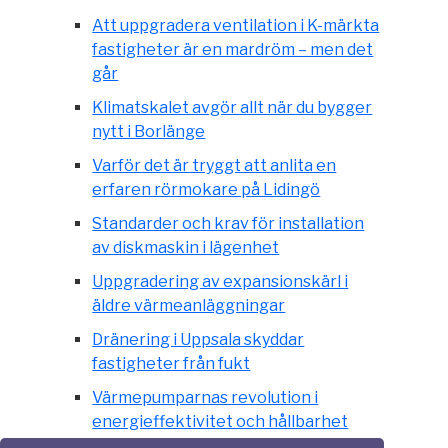
Att uppgradera ventilation i K-märkta
fastigheter är en mardröm – men det
går
Klimatskalet avgör allt när du bygger
nytt i Borlänge
Varför det är tryggt att anlita en
erfaren rörmokare på Lidingö
Standarder och krav för installation
av diskmaskin i lägenhet
Uppgradering av expansionskärl i
äldre värmeanläggningar
Dränering i Uppsala skyddar
fastigheter från fukt
Värmepumparnas revolution i
energieffektivitet och hållbarhet