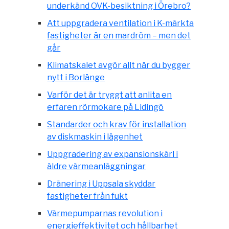
underkänd OVK-besiktning i Örebro?
Att uppgradera ventilation i K-märkta
fastigheter är en mardröm – men det
går
Klimatskalet avgör allt när du bygger
nytt i Borlänge
Varför det är tryggt att anlita en
erfaren rörmokare på Lidingö
Standarder och krav för installation
av diskmaskin i lägenhet
Uppgradering av expansionskärl i
äldre värmeanläggningar
Dränering i Uppsala skyddar
fastigheter från fukt
Värmepumparnas revolution i
energieffektivitet och hållbarhet