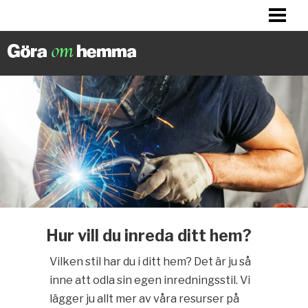
BILLIGA TIPS
LITET KÖK? HITTA INSPIRATION!
FIXA DITT HUS
FIXA HALLEN
BLOGG
Hur vill du inreda ditt hem?
Vilken stil har du i ditt hem? Det är ju så
inne att odla sin egen inredningsstil. Vi
lägger ju allt mer av våra resurser på