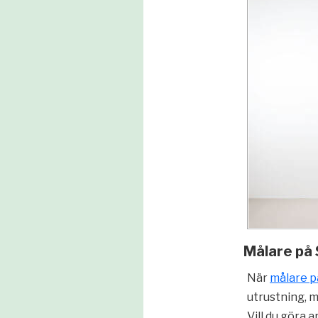
Målare på 
När
målare 
utrustning, m
Vill du göra a