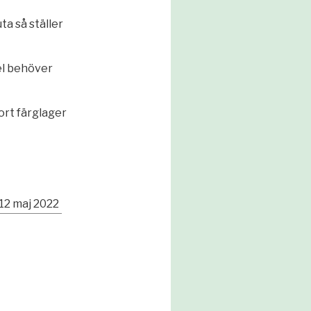
ta så ställer
el behöver
ort färglager
12 maj 2022