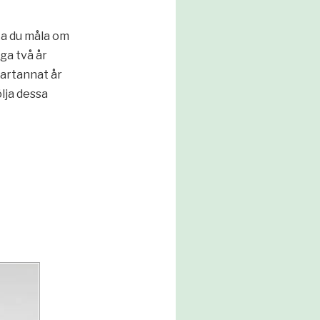
ka du måla om
äga två år
vartannat år
ölja dessa