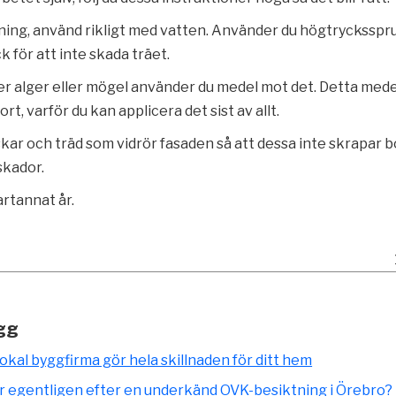
jning, använd rikligt med vatten. Använder du högtrycksspru
ck för att inte skada träet.
ner alger eller mögel använder du medel mot det. Detta med
ort, varför du kan applicera det sist av allt.
kar och träd som vidrör fasaden så att dessa inte skrapar b
skador.
rtannat år.
gg
lokal byggfirma gör hela skillnaden för ditt hem
r egentligen efter en underkänd OVK-besiktning i Örebro?