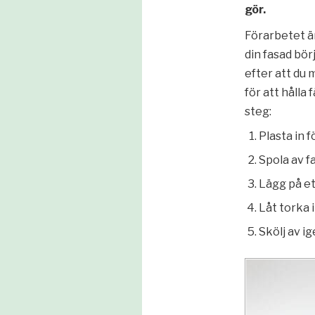
gör.
Förarbetet ä
din fasad bör
efter att du
för att hålla
steg:
Plasta in 
Spola av f
Lägg på et
Låt torka i
Skölj av ig