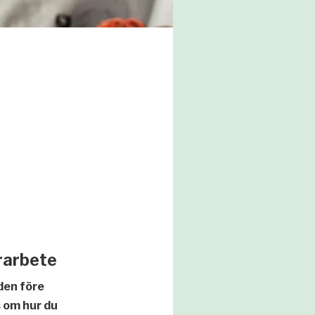
rarbete
den före
s om hur du