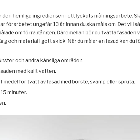
r den hemliga ingrediensen i ett lyckats målningsarbete. S
jar förarbetet ungefär 13 år innan du ska måla om. Det vill s
 målade om förra gången. Däremellan bör du tvätta fasaden 
 färg och material i gott skick. När du målar en fasad kan du f
fönster och andra känsliga områden.
asaden med kallt vatten.
t medel för tvätt av fasad med borste, svamp eller spruta.
 15 minuter.
en.