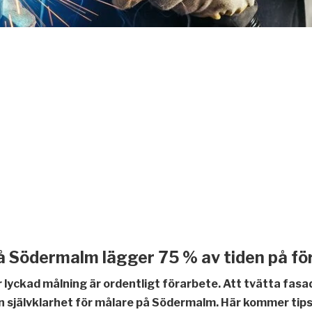
å Södermalm lägger 75 % av tiden på fö
 lyckad målning är ordentligt förarbete. Att tvätta fasa
n självklarhet för målare på Södermalm. Här kommer tip