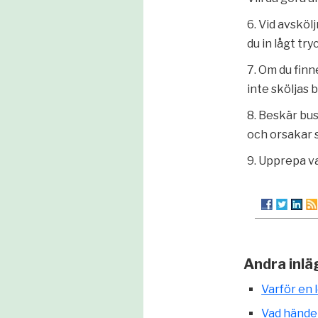
6. Vid avsköl
du in lågt try
7. Om du fin
inte sköljas b
8. Beskär bus
och orsakar 
9. Upprepa va
Andra inlä
Varför en 
Vad hände