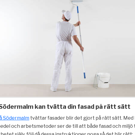
Södermalm kan tvätta din fasad på rätt sätt
på Södermalm
tvättar fasader blir det gjort på rätt sätt. Med
edel och arbetsmetoder ser de till att både fasad och miljö
rbetet själv, följ då dessa instruktioner noga så det blir rätt: