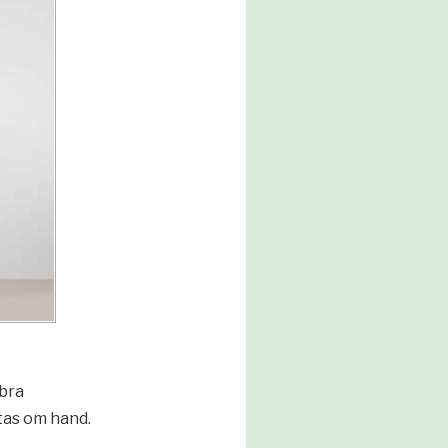
 bra
 tas om hand.