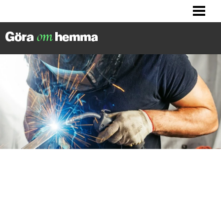
BILLIGA TIPS
LITET KÖK? HITTA INSPIRATION!
FIXA DITT HUS
FIXA HALLEN
BLOGG