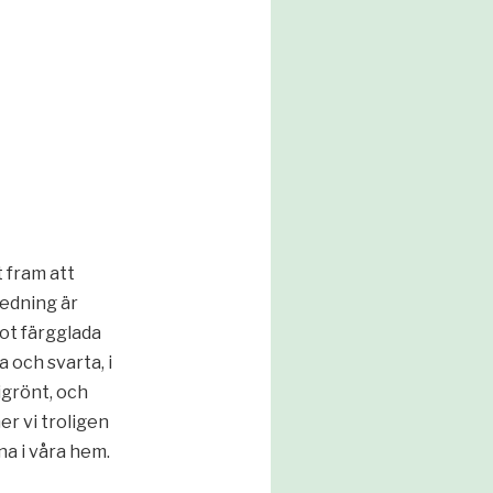
t fram att
redning är
mot färgglada
 och svarta, i
igrönt, och
er vi troligen
na i våra hem.