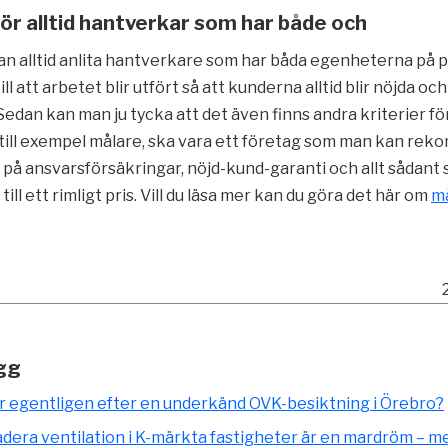
för alltid hantverkar som har både och
an alltid anlita hantverkare som har båda egenheterna på p
ll att arbetet blir utfört så att kunderna alltid blir nöjda och
dan kan man ju tycka att det även finns andra kriterier för
till exempel målare, ska vara ett företag som man kan re
 på ansvarsförsäkringar, nöjd-kund-garanti och allt sådant
ill ett rimligt pris. Vill du läsa mer kan du göra det här om
må
gg
r egentligen efter en underkänd OVK-besiktning i Örebro?
dera ventilation i K-märkta fastigheter är en mardröm – m