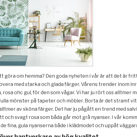
tt göra om hemma? Den goda nyheten i vår är att det är frit
overa med starka och glada färger. Vårens trender inom in
, rosa ohc gul, för den som vågar. Vi har ju rört oss alltmer 
ulla mönster på tapeter och möbler. Borta är det stramt vita
i alltmer av sköna färger. Det har ju pågått en trend med salv
ått och svagt rosa som båda går mot grå nyanser. I vår komm
 de fina, gula nyanserna både i klädmodet och uppåt väggar
över hantverkare av hög kvalitet