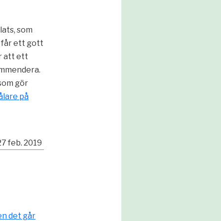
lats, som
 får ett gott
 att ett
kommendera.
 som gör
lare på
27 feb. 2019
en det går