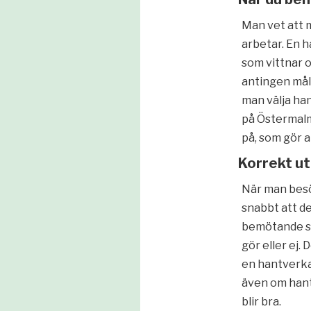
Man vet att 
arbetar. En 
som vittnar 
antingen mål
man välja ha
på Östermalm
på, som gör 
Korrekt ut
När man besö
snabbt att de
bemötande so
gör eller ej.
en hantverkar
även om hantv
blir bra.