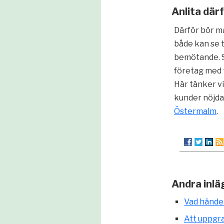
Anlita där
Därför bör m
både kan se ti
bemötande. Se
företag med 
Här tänker vi
kunder nöjda t
Östermalm
.
Andra inlä
Vad hände
Att uppgra