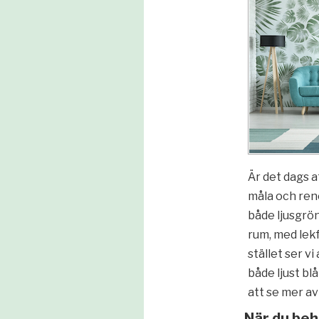
Är det dags a
måla och ren
både ljusgrön
rum, med lekf
stället ser v
både ljust bl
att se mer av
När du beh