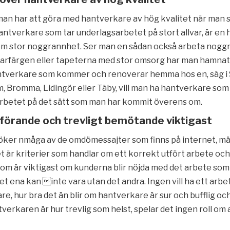
man har att göra med hantverkare av hög kvalitet när man s
hantverkare som tar underlagsarbetet på stort allvar, är en
om stor noggrannhet. Ser man en sådan också arbeta nogg
arfärgen eller tapeterna med stor omsorg har man hamnat i
ntverkare som kommer och renoverar hemma hos en, säg i
, Bromma, Lidingör eller Täby, vill man ha hantverkare som
arbetet på det sätt som man har kommit överens om.
förande och trevligt bemötande viktigast
ker nmåga av de omdömessajter som finns på internet, m
t är kriterier som handlar om ett korrekt utfört arbete och
m är viktigast om kunderna blir nöjda med det arbete so
 Det ena kan inte vara utan det andra. Ingen vill ha ett arbe
e, hur bra det än blir om hantverkare är sur och bufflig oc
erkaren är hur trevlig som helst, spelar det ingen roll om 