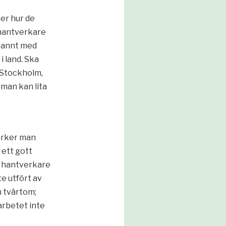
er hur de
 hantverkare
rannt med
 land. Ska
 Stockholm,
 man kan lita
ärker man
 ett gott
m hantverkare
te utfört av
h tvärtom;
arbetet inte