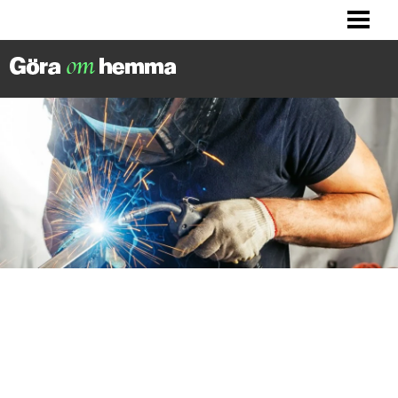
BILLIGA TIPS
LITET KÖK? HITTA INSPIRATION!
FIXA DITT HUS
FIXA HALLEN
BLOGG