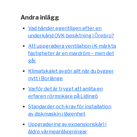
Andra inlägg
Vad händer egentligen efter en
underkänd OVK-besiktning i Örebro?
Att uppgradera ventilation i K-märkta
fastigheter är en mardröm – men det
går
Klimatskalet avgör allt när du bygger
nytt i Borlänge
Varför det är tryggt att anlita en
erfaren rörmokare på Lidingö
Standarder och krav för installation
av diskmaskin i lägenhet
Uppgradering av expansionskärl i
äldre värmeanläggningar