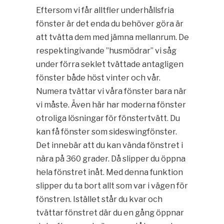
Eftersom vi får alltfler underhållsfria
fönster är det enda du behöver göra är
att tvätta dem med jämna mellanrum. De
respektingivande ”husmödrar” vi såg
under förra seklet tvättade antagligen
fönster både höst vinter och vår.
Numera tvättar vi våra fönster bara när
vi måste. Även här har moderna fönster
otroliga lösningar för fönstertvätt. Du
kan få fönster som sideswingfönster.
Det innebär att du kan vända fönstret i
nära på 360 grader. Då slipper du öppna
hela fönstret inåt. Med denna funktion
slipper du ta bort allt som var i vägen för
fönstren. Istället står du kvar och
tvättar fönstret där du en gång öppnar