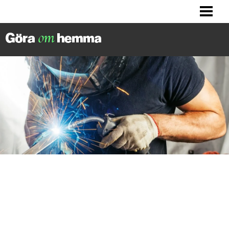
BILLIGA TIPS
LITET KÖK? HITTA INSPIRATION!
FIXA DITT HUS
FIXA HALLEN
BLOGG