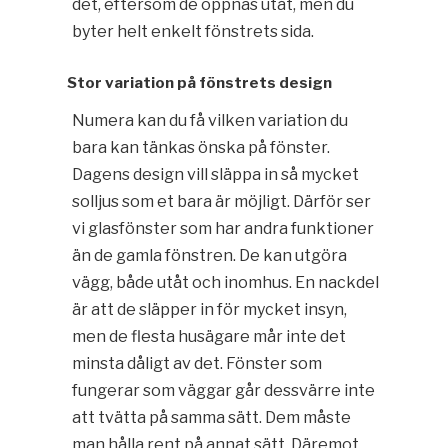
det, eftersom de öppnas utåt, men du
byter helt enkelt fönstrets sida.
Stor variation på fönstrets design
Numera kan du få vilken variation du
bara kan tänkas önska på fönster.
Dagens design vill släppa in så mycket
solljus som et bara är möjligt. Därför ser
vi glasfönster som har andra funktioner
än de gamla fönstren. De kan utgöra
vägg, både utåt och inomhus. En nackdel
är att de släpper in för mycket insyn,
men de flesta husägare mår inte det
minsta dåligt av det. Fönster som
fungerar som väggar går dessvärre inte
att tvätta på samma sätt. Dem måste
man hålla rent på annat sätt. Däremot