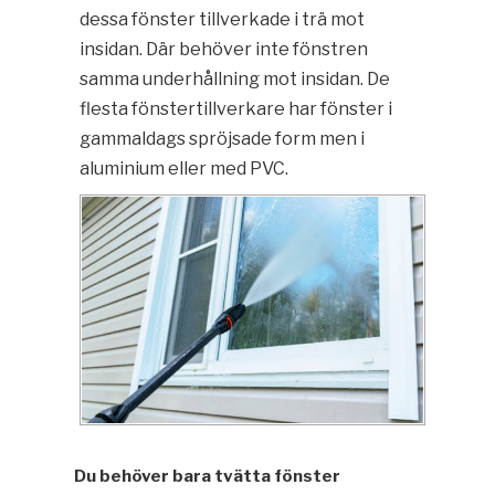
dessa fönster tillverkade i trä mot
insidan. Där behöver inte fönstren
samma underhållning mot insidan. De
flesta fönstertillverkare har fönster i
gammaldags spröjsade form men i
aluminium eller med PVC.
Du behöver bara tvätta fönster