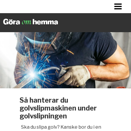
BILLIGA TIPS
LITET KÖK? HITTA INSPIRATION!
FIXA DITT HUS
FIXA HALLEN
BLOGG
Så hanterar du
golvslipmaskinen under
golvslipningen
Ska du slipa golv? Kanske bor du i en