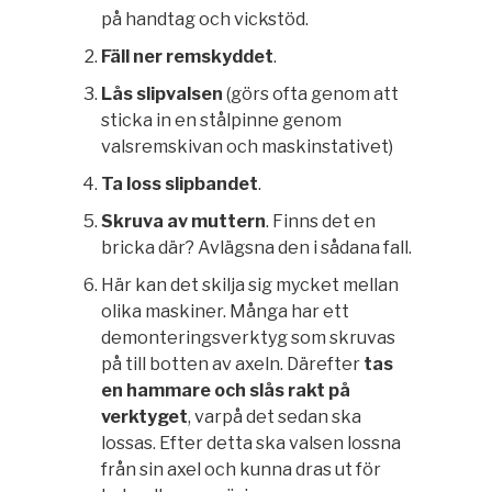
på handtag och vickstöd.
Fäll ner remskyddet
.
Lås slipvalsen
(görs ofta genom att
sticka in en stålpinne genom
valsremskivan och maskinstativet)
Ta loss slipbandet
.
Skruva av muttern
. Finns det en
bricka där? Avlägsna den i sådana fall.
Här kan det skilja sig mycket mellan
olika maskiner. Många har ett
demonteringsverktyg som skruvas
på till botten av axeln. Därefter
tas
en hammare och slås rakt på
verktyget
, varpå det sedan ska
lossas. Efter detta ska valsen lossna
från sin axel och kunna dras ut för