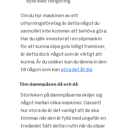
byte eller rengöring.
Om du hyr maskinen av ett
uthyrningsföretag är detta något du
sannolikt inte kommer att behöva göra.
Har du själv investerat i en slipmaskin
för att kunna slipa golv billigt framöver,
är detta dock något som är viktigt att
kunna. Är du osäker kan du lämna in den
till någon som kan
göra det åt dig
.
Töm dammpåsen då och då
Storleken på dammpåsarna skiljer sig
något mellan olika maskiner. Oavsett
hur stora de är det vanligt att de ska
tömmas när den är fylld med ungefär en
tredjedel. Sätt detta i rutin när du slipar