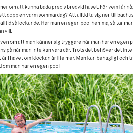
r om att kunna bada precis bredvid huset. För vem får nå
ett dopp en varm sommardag? Att alltid ta sig ner till badhus
 alltid så lockande. Har man en egen pool hemma, så tar ma
 vill.
även om att man känner sig tryggare när man har en egen po
ns på när man inte kan vara där. Trots det behöver det inte
 är i havet om klockan är lite mer. Man kan behagligt och tr
id om man har en egen pool.