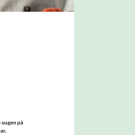
u sugen på
ar.