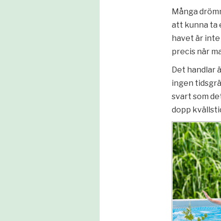
Många drömme
att kunna ta 
havet är inte
precis när man
Det handlar 
ingen tidsgrä
svart som det
dopp kvällst