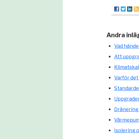
Andra inlä
Vad hände
Att uppgra
Klimatskal
Varför det
Standarder
Uppgrader
Dränering 
Värmepumpa
Isolering 