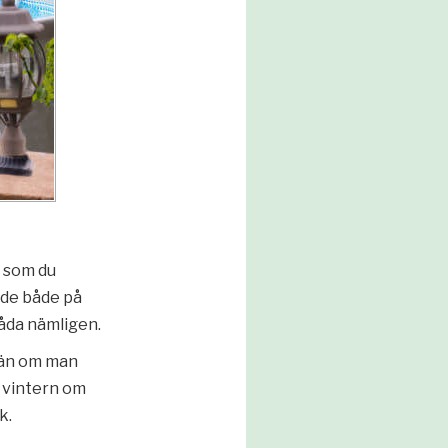
e som du
nde både på
båda nämligen.
e än om man
r vintern om
k.