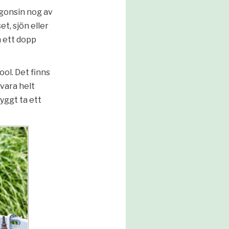
gonsin nog av
et, sjön eller
n ett dopp
ol. Det finns
 vara helt
yggt ta ett