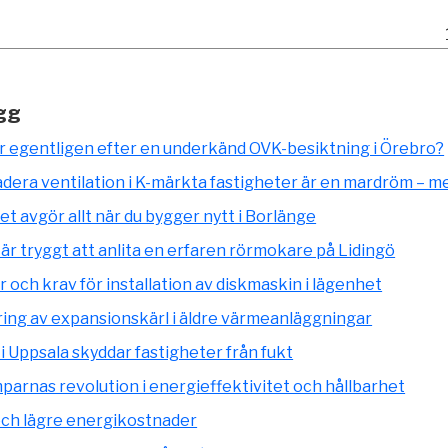
gg
r egentligen efter en underkänd OVK-besiktning i Örebro?
dera ventilation i K-märkta fastigheter är en mardröm – m
et avgör allt när du bygger nytt i Borlänge
 är tryggt att anlita en erfaren rörmokare på Lidingö
 och krav för installation av diskmaskin i lägenhet
ing av expansionskärl i äldre värmeanläggningar
i Uppsala skyddar fastigheter från fukt
rnas revolution i energieffektivitet och hållbarhet
och lägre energikostnader