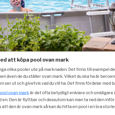
ed att köpa pool ovan mark
ga olika pooler ute på marknaden. Det finns till exempel d
en även de du ställer ovan mark. Vilket du ska ha är beroe
n ser ut och givetvis vad du vill ha. Det finns fördelar med 
pool ovan mark
är det ofta betydligt enklare och smidigar
d en. Den är flyttbar och dessutom kan man ta ned den infö
ts att den är ovan mark så kan du hitta en pool i en bra storle