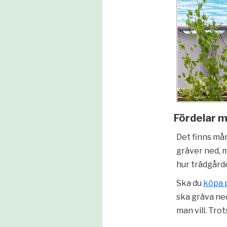
Fördelar m
Det finns mån
gräver ned, m
hur trädgårde
Ska du
köpa 
ska gräva ne
man vill. Tro