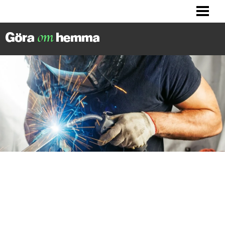
BILLIGA TIPS
LITET KÖK? HITTA INSPIRATION!
FIXA DITT HUS
FIXA HALLEN
BLOGG