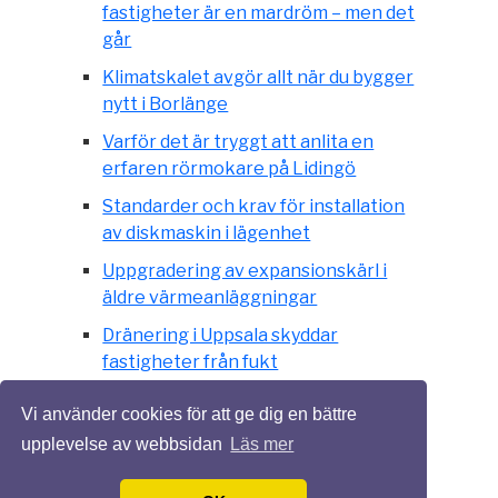
fastigheter är en mardröm – men det
går
Klimatskalet avgör allt när du bygger
nytt i Borlänge
Varför det är tryggt att anlita en
erfaren rörmokare på Lidingö
Standarder och krav för installation
av diskmaskin i lägenhet
Uppgradering av expansionskärl i
äldre värmeanläggningar
Dränering i Uppsala skyddar
fastigheter från fukt
Värmepumparnas revolution i
Vi använder cookies för att ge dig en bättre
energieffektivitet och hållbarhet
upplevelse av webbsidan
Läs mer
Isolering och lägre energikostnader