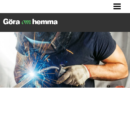
BILLIGA TIPS
LITET KÖK? HITTA INSPIRATION!
FIXA DITT HUS
FIXA HALLEN
BLOGG