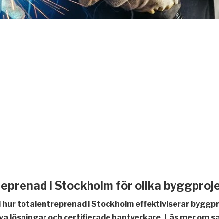
eprenad i Stockholm för olika byggproj
k i hur totalentreprenad i Stockholm effektiviserar byg
va lösningar och certifierade hantverkare. Läs mer om sa