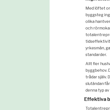
Med löftet o
byggsteg ing
olika hantver
och rörmokar
totalentrepr
tidseffektiv
yrkesmän, ga
standarder.
Allt fler hus
byggbehov. De
trådar själv.
slutändan får 
denna typ av 
Effektiva 
Totalentrepre