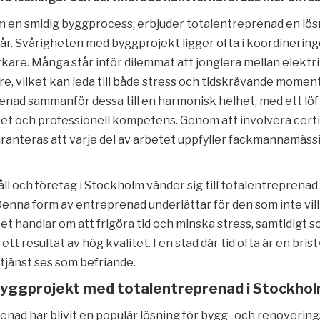
m en smidig byggprocess, erbjuder totalentreprenad en lösn
år. Svårigheten med byggprojekt ligger ofta i koordinering
kare. Många står inför dilemmat att jonglera mellan elektri
e, vilket kan leda till både stress och tidskrävande moment
enad sammanför dessa till en harmonisk helhet, med ett lö
itet och professionell kompetens. Genom att involvera cert
ranteras att varje del av arbetet uppfyller fackmannamäss
håll och företag i Stockholm vänder sig till totalentreprenad 
nna form av entreprenad underlättar för den som inte vill hå
 Det handlar om att frigöra tid och minska stress, samtidigt 
ett resultat av hög kvalitet. I en stad där tid ofta är en bris
tjänst ses som befriande.
byggprojekt med totalentreprenad i Stockho
nad har blivit en populär lösning för bygg- och renovering