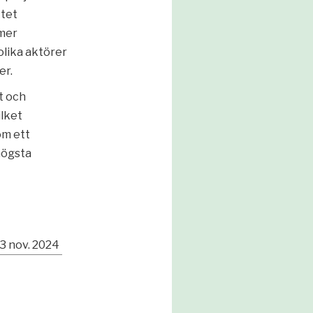
ktet
 mer
olika aktörer
er.
t och
ilket
om ett
 högsta
3 nov. 2024