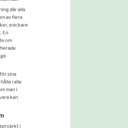
ing där alla
en av flera
ker, snickare
. En
fte om
ifierade
iga
för sina
lla i alla
som man i
tvara kan
lm
sprojekt i