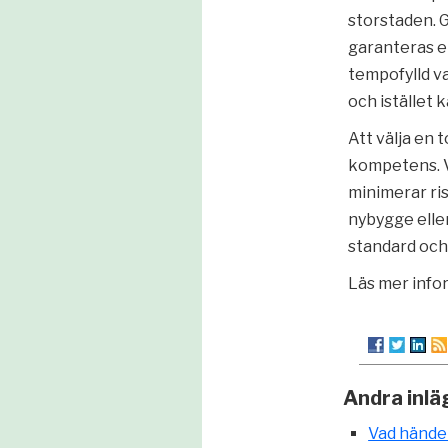
storstaden. 
garanteras e
tempofylld v
och istället
Att välja en 
kompetens. V
minimerar ris
nybygge eller
standard och
Läs mer info
Andra inlä
Vad hände