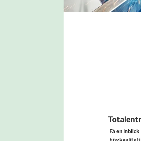
Totalentr
Få en inblic
högkvalitati