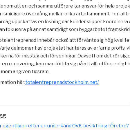
Genom att en och samma utförare tar ansvar för hela proje
n smidigare övergång mellan olika arbetsmoment. I en allt
ardag uppskattas en lösning där kunder slipper koordinera 
 kan fokusera på annat samtidigt som byggarbetet framskrid
totalentreprenad innebär också att förvänta sig hög kvalite
arje delmoment av projektet hanteras av erfarna proffs, v
kerna för misstag och förseningar. Oavsett om det rör sig 
 en renovering, kan man förlita sig på att allt utförs enligt
 inom angiven tidsram.
rmation här:
totalentreprenadstockholm.net/
gg
r egentligen efter en underkänd OVK-besiktning i Örebro?