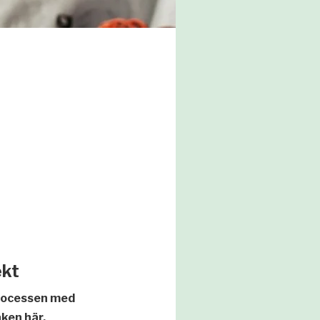
ekt
gprocessen med
ken här.