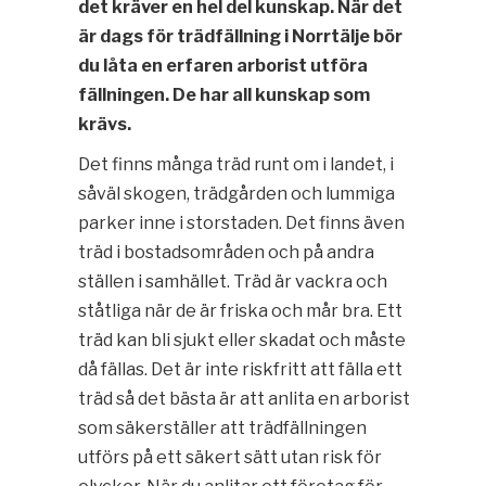
det kräver en hel del kunskap. När det
är dags för trädfällning i Norrtälje bör
du låta en erfaren arborist utföra
fällningen. De har all kunskap som
krävs.
Det finns många träd runt om i landet, i
såväl skogen, trädgården och lummiga
parker inne i storstaden. Det finns även
träd i bostadsområden och på andra
ställen i samhället. Träd är vackra och
ståtliga när de är friska och mår bra. Ett
träd kan bli sjukt eller skadat och måste
då fällas. Det är inte riskfritt att fälla ett
träd så det bästa är att anlita en arborist
som säkerställer att trädfällningen
utförs på ett säkert sätt utan risk för