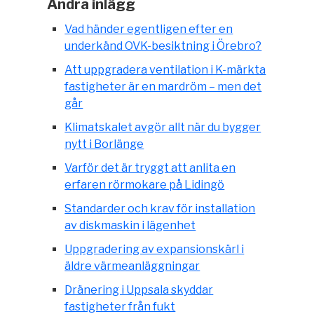
Andra inlägg
Vad händer egentligen efter en
underkänd OVK-besiktning i Örebro?
Att uppgradera ventilation i K-märkta
fastigheter är en mardröm – men det
går
Klimatskalet avgör allt när du bygger
nytt i Borlänge
Varför det är tryggt att anlita en
erfaren rörmokare på Lidingö
Standarder och krav för installation
av diskmaskin i lägenhet
Uppgradering av expansionskärl i
äldre värmeanläggningar
Dränering i Uppsala skyddar
fastigheter från fukt