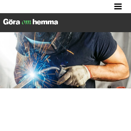
BILLIGA TIPS
LITET KÖK? HITTA INSPIRATION!
FIXA DITT HUS
FIXA HALLEN
BLOGG