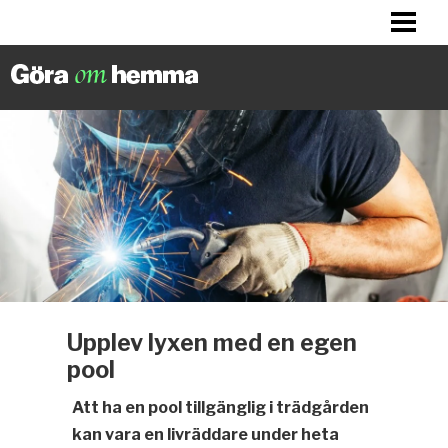
BILLIGA TIPS
LITET KÖK? HITTA INSPIRATION!
FIXA DITT HUS
FIXA HALLEN
BLOGG
Upplev lyxen med en egen
pool
Att ha en pool tillgänglig i trädgården
kan vara en livräddare under heta