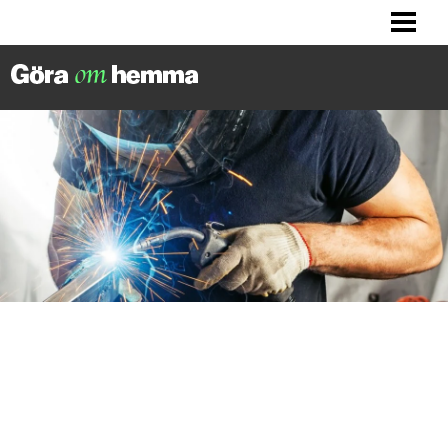
BILLIGA TIPS
LITET KÖK? HITTA INSPIRATION!
FIXA DITT HUS
FIXA HALLEN
BLOGG